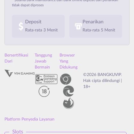
* Selama bank maintenance dan bank offline deposit dan penarikan
tidak dapat diproses
Deposit
Penarikan
Rata-rata 3 Menit
Rata-rata 5 Menit
Bersertifikasi
Tanggung
Browser
Dari
Jawab
Yang
Bermain
Didukung
©2026 BANGKUVIP.
Hak cipta dilindungi |
18+
Platform Penyedia Layanan
Slots