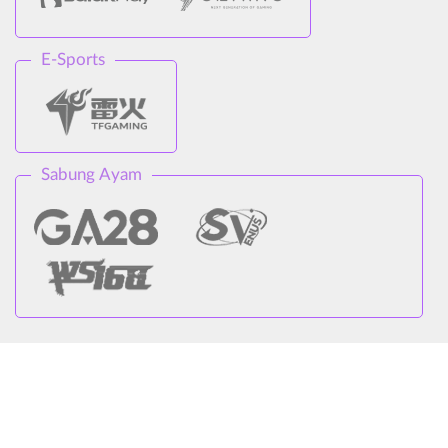
E-Sports
Sabung Ayam