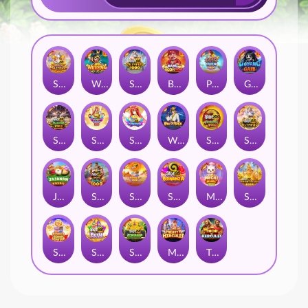
Slot88 Gates of Olympus Super Scatter
Wukong - Black Scatter
Slot88 Olympus 1000
Bang Gacor 1000
Pirate Quest 1000
Goyang Gaib
Slot88 Mahjong Wins 3 Black Scatter
Starlight Princess 1000
Slot88 Princess
Way of Ninja
Slot88 Mahjong Wins 2
Slot88 Olympus
JaJanan Pasar
Slot88 Gates of Gatot Kaca 1000
Slot88 Sweet Bonanza 1000
Slot88 Bonanza
Mochi Mania 1000
Slot88 Wisdom of Athena 1000
Slot88 Sweet Bonanza Super Scatter
Slot88 Rush
Slot88 Gems
Mighty Hercules
Thor vs Hercules