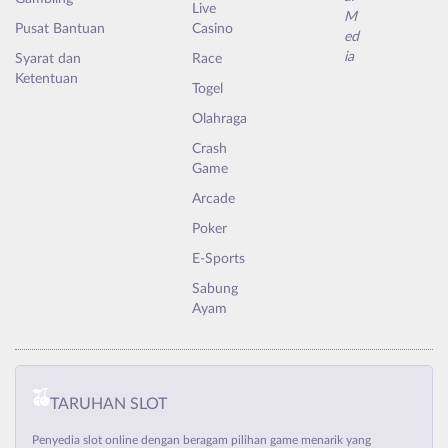
Live
Pusat Bantuan
Casino
Syarat dan
Race
Ketentuan
Togel
Olahraga
Crash
Game
Arcade
Poker
E-Sports
Sabung
Ayam
TARUHAN SLOT
Penyedia slot online dengan beragam pilihan game menarik yang