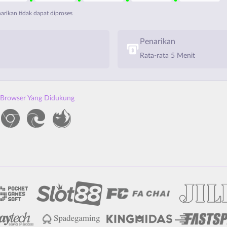
arikan tidak dapat diproses
Penarikan
Rata-rata 5 Menit
Browser Yang Didukung