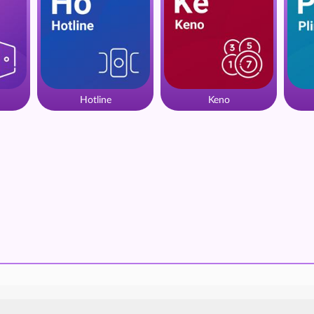
Hotline
Keno