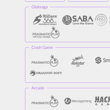
Olahraga
Crash Game
Arcade