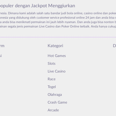
opuler dengan Jackpot Menggiurkan
esia. Dimana kami adalah salah satu bandar judi bola online, casino online dan pok
onesia yang didukung oleh customer service profesional online 24 jam dan anda bis
nda bisa menikmati permainan ini jauh lebih nyaman. Dan anda juga bisa nonton bol
an segala jenis permainan Live Casino dan Poker Online terbaik. Anda hanya cukup
orm
Kategori
D
i
Hot Games
Slots
Live Casino
Race
Togel
Olahraga
Crash Game
Arcade