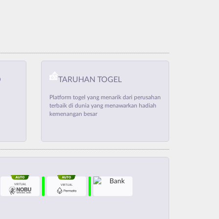
O
TARUHAN TOGEL
Platform togel yang menarik dari perusahan
terbaik di dunia yang menawarkan hadiah
kemenangan besar