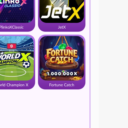
PlinkoXClassic
JetX
rld Champion X
Fortune Catch