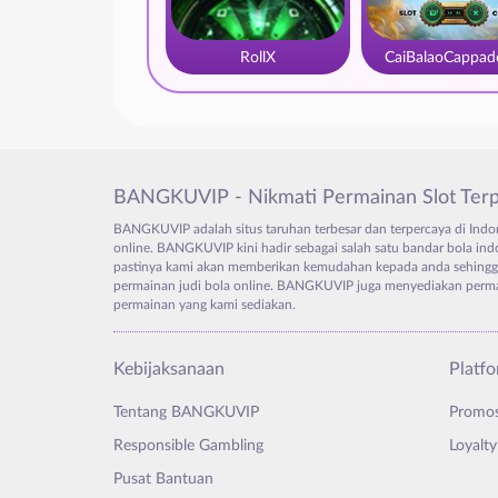
RollX
CaiBalaoCappad
BANGKUVIP - Nikmati Permainan Slot Terp
BANGKUVIP adalah situs taruhan terbesar dan terpercaya di Indon
online. BANGKUVIP kini hadir sebagai salah satu bandar bola ind
pastinya kami akan memberikan kemudahan kepada anda sehingga a
permainan judi bola online. BANGKUVIP juga menyediakan permain
permainan yang kami sediakan.
Kebijaksanaan
Platf
Tentang BANGKUVIP
Promos
Responsible Gambling
Loyalty
Pusat Bantuan