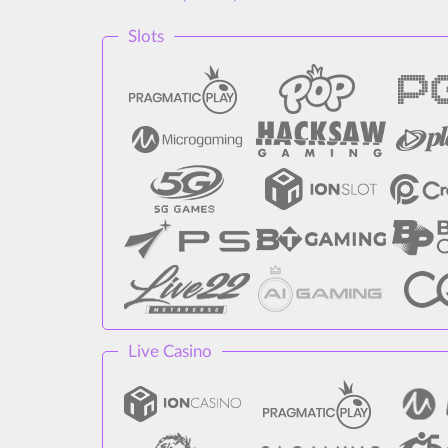
Slots
Live Casino