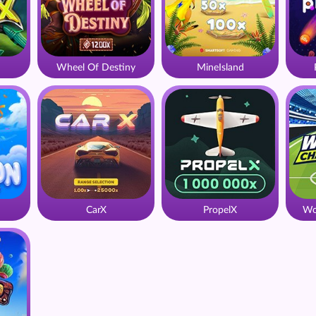
Wheel Of Destiny
MineIsland
CarX
PropelX
Wo