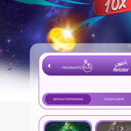
SEMUA PERMAINAN
CRASH GAME