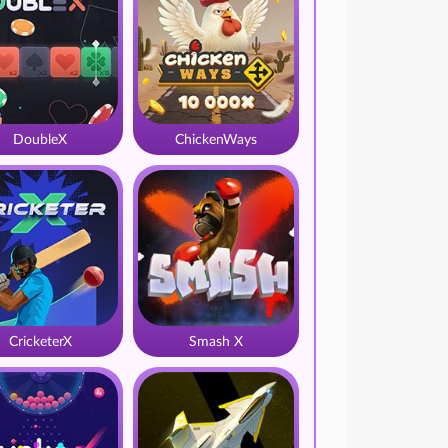
DoubleX
ChickenWays
CricketerX
Smash X